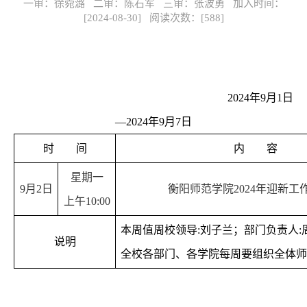
一审：徐菀潞 二审：陈石军 三审：张波勇 加入时间：
[2024-08-30] 阅读次数：[
588
]
202
4
年
9
月
1
日
—202
4
年
9
月
7
日
时
间
内
容
星期一
9月2日
衡阳师范学院2024年迎新工
上午10:00
本周值周校领导:
刘子兰
；部门负责人:
说明
全校各部门、各学院每周要组织全体师生