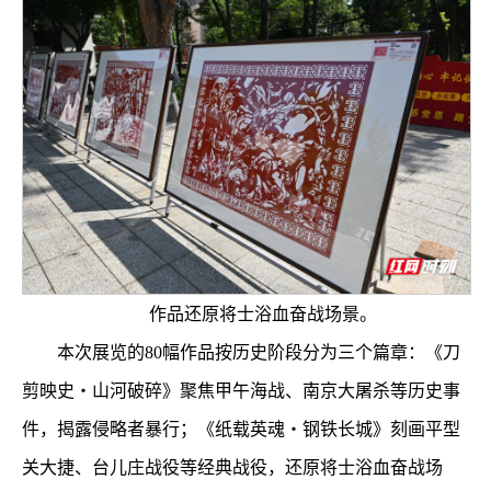
作品还原将士浴血奋战场景。
本次展览的80幅作品按历史阶段分为三个篇章：《刀
剪映史・山河破碎》聚焦甲午海战、南京大屠杀等历史事
件，揭露侵略者暴行；《纸载英魂・钢铁长城》刻画平型
关大捷、台儿庄战役等经典战役，还原将士浴血奋战场