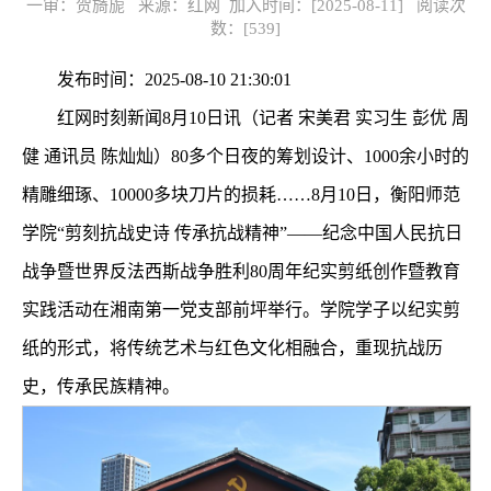
一审：贺旖旎 来源：红网 加入时间：[2025-08-11] 阅读次
数：[
539
]
发布时间：2025-08-10 21:30:01
红网时刻新闻8月10日讯（记者 宋美君 实习生 彭优 周
健 通讯员 陈灿灿）80多个日夜的筹划设计、1000余小时的
精雕细琢、10000多块刀片的损耗……8月10日，衡阳师范
学院“剪刻抗战史诗 传承抗战精神”——纪念中国人民抗日
战争暨世界反法西斯战争胜利80周年纪实剪纸创作暨教育
实践活动在湘南第一党支部前坪举行。学院学子以纪实剪
纸的形式，将传统艺术与红色文化相融合，重现抗战历
史，传承民族精神。