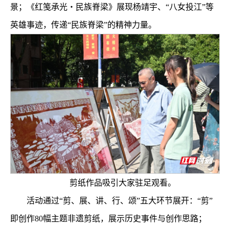
景；《红笺承光・民族脊梁》展现杨靖宇、“八女投江”等
英雄事迹，传递“民族脊梁”的精神力量。
剪纸作品吸引大家驻足观看。
活动通过“剪、展、讲、行、颂”五大环节展开：“剪”
即创作80幅主题非遗剪纸，展示历史事件与创作思路；