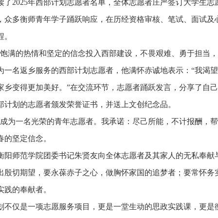
读了2025年西部计划志愿者名单，全体志愿者庄严签订大学生
，众多衡师青年学子踊跃响应，在历经资格审核、笔试、面试及心
程。
以饱满的热情和坚定的信念投入西部建设，不畏艰难、勇于担当，
为一名返乡服务的西部计划志愿者，他满怀赤诚地表示：“我渴
家乡变得更加美好。”在交流环节，志愿者踊跃发言，分享了自
部计划的志愿者颁发荣誉证书，并送上文创纪念品。
意成为一名光荣的青年志愿者。我承诺：尽己所能，不计报酬，帮
春的坚定信念。
衡阳师范学院团委书记朱贤友向全体志愿者及其家人的无私奉献
出殷切期望，要永葆赤子之心，做胸怀家国的追梦者；要常怀务
实践的奉献者。
划不仅是一项志愿服务项目，更是一堂生动的思政实践课，更是衡师