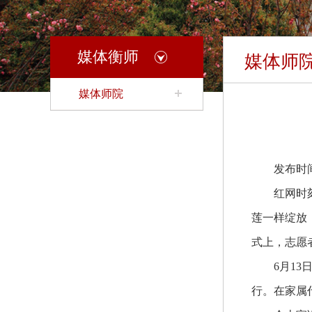
媒体衡师
媒体师
媒体师院
发布时间：2
红网时
莲一样绽放
式上，志愿
6月1
行。在家属