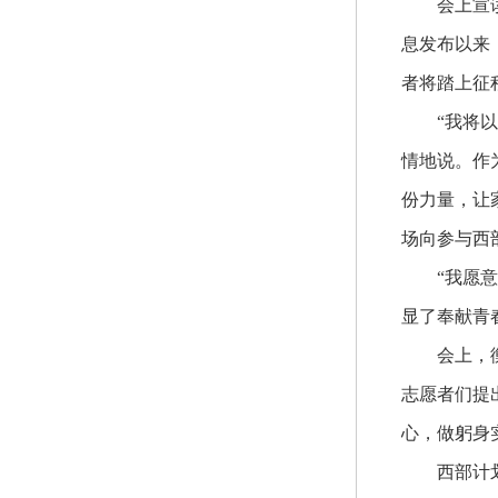
会上宣
息发布以来
者将踏上征
“我将
情地说。作
份力量，让
场向参与西
“我愿
显了奉献青
会上，
志愿者们提
心，做躬身
西部计