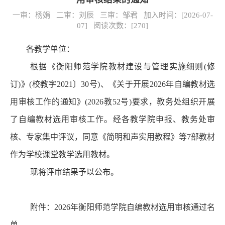
一审：杨娟 二审：刘辰 三审：邹君 加入时间：[2026-07-
07] 阅读次数：[
270
]
各教学单位：
根据《衡阳师范学院教材建设
与管理实施细则(修
订)
》(校
教字20
21〕30号)、《
关于开展2026年自编教材选
用审核工作的通知
》(2026教52号)要求，教
务处组织开展
了自编教材选用审核工作。经各教学院申报、教务处审
核、专家集中评议，同意《简明和声实用教程》等7部教材
作为学校课堂教学选用教材。
现将评审结果予以公布。
附件：2026年衡阳师范学院自编教材选用审核通过名
单