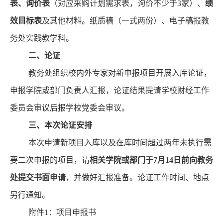
表、询价表
（对应采购计划需求表，询价不少于
3家）、
绩
效目标表
及其他材料。纸质稿（一式两份）、电子稿报教
务处实践教学科。
二
、
论证
教务处组织校内外专家对新申报项目开展入库论证，
申报
学院或部
门
负责人汇报，论证结果提请学校财经工作
委员会审议后报学校党委会审议。
三、本次论证安排
本次
申请
新项目入库
以及
在库时间
超过两年未执行
需
要
二次
申报
的
项目
，
请
相关
学院或
部门
于
7
月
1
4
日前向教务
处提交书面申请
，并做好汇报准备。论证工作时间、地点
另行通知。
附件
1：项目申报书