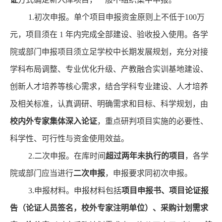
1.初次申报。单个项目申报资金原则上不低于100万
元，
项目须在
1 年内完成全部建设、验收投入使用。
各
学
院
或
部门
申报
项目
须立足学校中长期发展规划，充分对接
学科布局调整、专业优化升级、产教融合实训基地建设、
创新人才培养等核心需求，
结合学科专业建设、人才培养
及相关标准，认真调研、明确需求和目标、科学规划，由
校内外专家集体深入论证
，
重点研判项目实施的必要性、
科学性、可行性与资金使用效益。
2.二次申报。
在库时间
超过两年未执行的项目
，
各
学
院或部门
应当进行
二次申报
，申报要求同初次申报。
3.申报材料。申
报材料包括
项目申报书、项目论证报
告（论证人员签名，校外专家注明单位）、采购计划需求