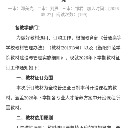
一审：邓美光 二审：刘辰 三审：邹君 加入时间：[2026-
05-27] 阅读次数：[
199
]
各教学部门：
为做好
教材选用、订购
工作，
根据教育部《普通高等
学校教材管理办法》（教材
[2019]3号
）以及《
衡阳师范学
院教材建设与管理实施细则
》
，现就
202
6
年
下学期
教材征
订工作通知如下：
一、
教材征订范围
本次所订教材为全校普通全日制本科开设课程的教
材，涵盖
202
6
年
下
学期各专业人才培养方案
中开设
课程所
需
教材
。
二、
教材选用
原则
1.先进性原则：教材选用要坚持正确的思想导向，
要