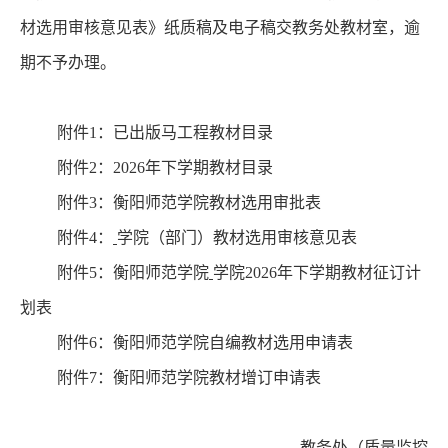
材选用审核意见表
》
纸质稿
及电子
稿
交教务处教材室，
逾
期不
予
办理
。
附件
1
：已出版马工程教材目录
附件
2：
202
6
年
下学期
教材目录
附件
3：
衡阳师范学院
教材选用审批表
附件
4：
学院（部门）教材选用审核意见表
附件
5：
衡阳师范学院
学院
202
6
年
下学期
教材征订计
划表
附件
6：
衡阳师范学院自编教材选用申请表
附件
7：
衡阳师范学院教材增订申请表
教务处
（质量监控