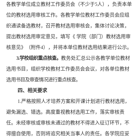
各教学单位成立教材工作委员会（不少于
5人），负责本单
位的教材选用审核工作。各教学单位教材工作委员会
应组
织
通读备选教材，
召开
教材选用
审核会，集体讨论决策，
提出教材选用审定意见，填
写《
学院（部门）教材选用审
核意见
》（附
件
4
）
，
并将本单位教材选用结果进行公示
。
3.
学校
组织重点核查
。
教务处汇总公示各教学单位教材
选用书目，组织学校教材工作委员会会议，对各单位教材
选
用书目及审查情况进行重点核查。
四
、
相关
要求
1
.严格按照人才培养方案和开课计划进行教材选用，
避免漏选、错选
。
高度重视教材选用工作，落实审核责
任。未经审核或审核未通过的教材不得进入征订环节，不
得擅自使用，否则将追究相关当事人的责任。各学院应妥