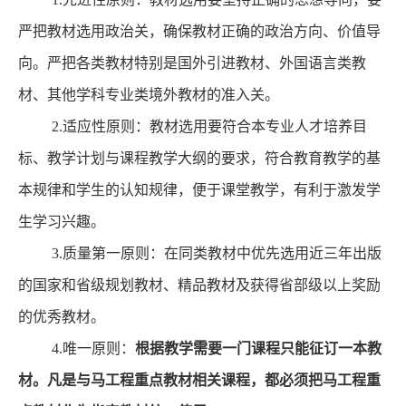
严把教材选用政治关
，
确保教材正确的政治方向、价值导
向。
严把各类教材特别是国外引进教
材、外国语言类教
材、其他学科专业类境外教材
的准入关。
2.
适应性
原则：
教材选用要符合本专业人才培养目
标
、教学计划
与课程教学大纲的要求，符合教育教学的基
本规律
和学生的认知规律，便于课堂教学，有利于激发学
生学习兴趣。
3.
质量第一
原则
：
在同类教材中
优先选用
近三年出版
的
国家和省级规划教材、精品教材及获得省部级以上奖励
的优秀教材。
4
.唯一原则：
根据教学需要一门
课程只能征订一本教
材。
凡是与马工程重点教材相关课程，都必须把马工程重