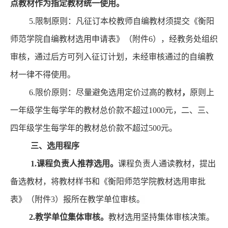
点教材作为指定教材统一使用。
5
.限制原则：
凡征订
本校
教师自编教材须提交《衡阳
师范学院自编教材选用申请表》（附件
6
），经教务处
组织
审核，
通过后方可列入征订计划，未经审核通过的自编教
材一律不得使用。
6
.限价原则：尽量避免选用定价过高的教材
，
原则上
一年级学生每学年的教材总价款不超过
10
00元，二、三、
四年级学生每学年的教材总价款不超过500元。
三、
选用程序
1.
课程负责人推荐选用
。
课程负责人通读教材，提出
备选教材，
将教材样书和《
衡阳师范学院
教材选用审批
表》
（
附件
3
）
报
所在教学单位审核
。
2.教学单位集体审核。
教材选用坚持集体审核决策。