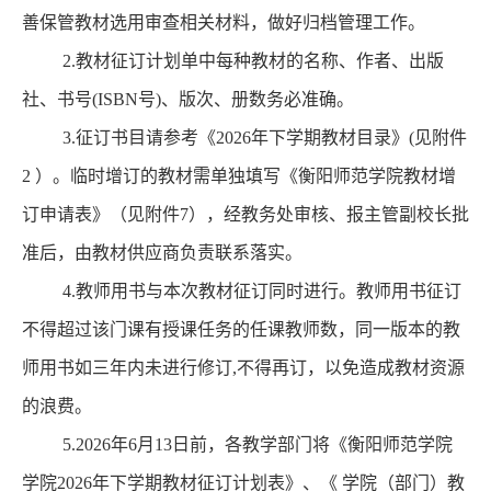
善保管教材选用审查相关材料，做好归档管理工作。
2.
教材征订计划单中每种教材的名称、作者、出版
社、书号
(
ISBN号
)
、
版次、册数务必准确。
3
.征订书目请参考《
202
6
年
下学期
教材目录》
(见附件
2
）
。
临时增订的教材需单独填写
《衡阳师范学院教材增
订申请表》（
见附件
7
），经教务处审核
、
报主管副校长批
准后，由教材供应商负责联系落实。
4.
教师用书与
本次
教材征订同时进行。教师用书征订
不得超过该门课有授课任务的任课教师数，同一版本的教
师用书如三年内未进行修订
,不得再订
，
以免造成教材资源
的浪费。
5.
202
6
年
6
月
13
日前，各教学部门将
《
衡阳师范学院
学院
202
6
年
下学期
教材征订计划表
》、
《
学院（部门）教