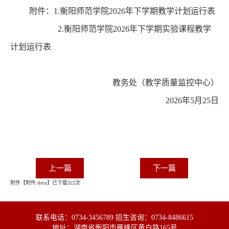
附件：
1.衡阳师范学院202
6
年
下
学期教学计划运行表
2.衡阳师范学院202
6
年
下
学期实验课程教学
计划运行表
教务处（教学质量监控中心）
202
6
年
5
月
25
日
上一篇
下一篇
附件【
附件.docx
】已下载
322
次
联系电话：0734-3456789 招生咨询：0734-8486615
地址：湖南省衡阳市雁峰区黄白路165号