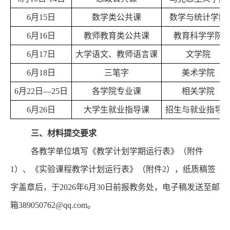
6
月
15
日
数学类
公共课
数学与统计学院
6
月
16
日
教师教育类公共课
教育科学学院
6
月
17
日
大学语文、教师语言课
文学院
6月18日
三笔字
美术学院
6月22日—25日
各学院专业课
相关
学院
6月26日
大学生就业指导课
招生与就业指导
三、材料提交要求
各教学单位填写《教学计划学期运行表》（附件
1）、《
实验课程教学计划运行表
》（附件
2）
，
纸质
稿
签
字盖章
后，
于
202
6
年
6
月
30
日
前报教务处，电子稿发送至邮
箱
389050762
@qq.com。