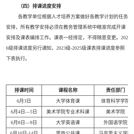
（
四
）排课进度安排
各教学
单位
根据人才培养方案做好各教学计划的任务
安排，所有教学安排必须在教务
管理
系统中精准完成开课
安排及课表编排工作。课表一经排定，不得随意变更。
202
6级排课进度另行通知，2023级-2025级课表排课进度参照
下表执行。
排课时间
课程名称
责任部门
6月3日
大学体育课
体育科学学院
6
月
4
日
—
5
日
美术学院专业术科课
美术学院
6月8日—9日
大学英语课
外国语学院
6月10日-14日
思政
公共课
马克思主义学院